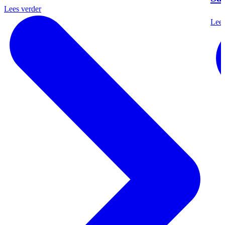
Lees verder
Lees