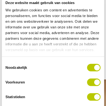
Deze website maakt gebruik van cookies
en eventuele oplossingen. Misschien is een medische of
We gebruiken cookies om content en advertenties te
psychologische behandeling nodig. Of mogelijk zijn er praktische
personaliseren, om functies voor social media te bieden
oplossingen die uw geheugenprobleem beter hanteerbaar maken.
en om ons websiteverkeer te analyseren. Ook delen we
informatie over uw gebruik van onze site met onze
Uw geheugenproblemen worden uitgebreid en zorgvuldig in kaart
partners voor social media, adverteren en analyse. Deze
gebracht. Het onderzoek bestaat uit een huisbezoek, een algemeen
partners kunnen deze gegevens combineren met andere
medisch onderzoek en een neuropsychologisch onderzoek. Soms
informatie die u aan ze heeft verstrekt of die ze hebben
wordt dit aangevuld met een neurologisch onderzoek en een CT-
verzameld op basis van uw gebruik van hun services.
scan van het hoofd in het ziekenhuis in Hengelo. De arts bespreekt
de resultaten van het onderzoek en de adviezen met u en uw familie.
Toestemmingsselectie
Het gesprek met de arts vindt doorgaans een week na het onderzoek
Noodzakelijk
plaats.
Voorkeuren
Statistieken